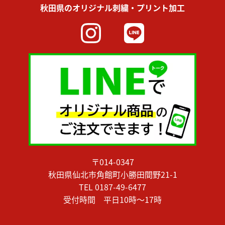
秋田県のオリジナル刺繍・プリント加工
〒014-0347
秋田県仙北市角館町小勝田間野21-1
TEL 0187-49-6477
受付時間 平日10時〜17時